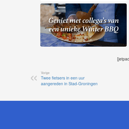
[jetpa
Vorige
Twee fietsers in een uur
aangereden in Stad-Groningen