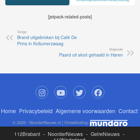
[jetpack-related-posts]
Vorige
Brand uitgebroken bij Café De
Prins in Kollumerzwaag
Volgende
Paard uit sloot gehaald in Haren
Home
Privacybeleid
Algemene voorwaarden
Contact
© 2026 - NoorderNieuws.nl | Ontwikkeling:
112Brabant
-
NoorderNieuws
-
GelreNieuws
-
112Nederland