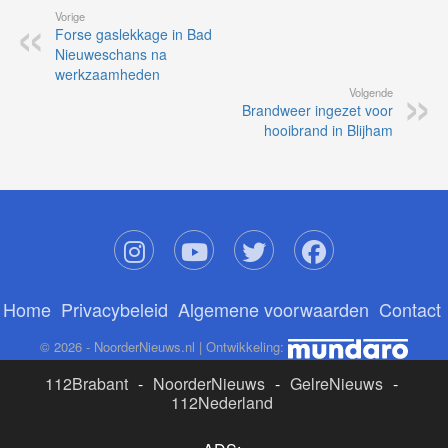
Vorige
Forse gaslekkage in Bad
Nieuweschans na
werkzaamheden
Volgende
Brandweer ingezet voor
hooibrand in Blijham
Home
Privacybeleid
Algemene voorwaarden
Contact
© 2026 - NoorderNieuws.nl | Ontwikkeling:
112Brabant
-
NoorderNieuws
-
GelreNieuws
-
112Nederland