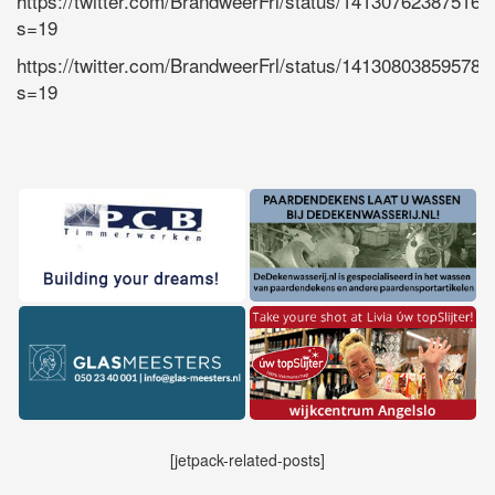
https://twitter.com/BrandweerFrl/status/14130762387516
s=19
https://twitter.com/BrandweerFrl/status/14130803859578
s=19
[jetpack-related-posts]