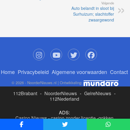
Volgende
Auto belandt in sloot bij
Surhuizum; slachtoffer
zwaargewond
Home
Privacybeleid
Algemene voorwaarden
Contact
© 2026 - NoorderNieuws.nl | Ontwikkeling:
112Brabant
-
NoorderNieuws
-
GelreNieuws
-
112Nederland
ADS:
Casino Nieuws
-
casino zonder licentie
-
gokken
buitenlandse site
-
beste online casino nederland