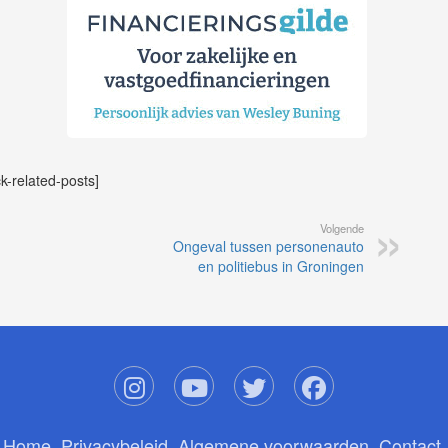
ck-related-posts]
Volgende
Ongeval tussen personenauto
en politiebus in Groningen
Home
Privacybeleid
Algemene voorwaarden
Contact