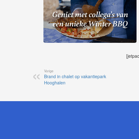
[jetpa
Vorige
Brand in chalet op vakantiepark
Hooghalen