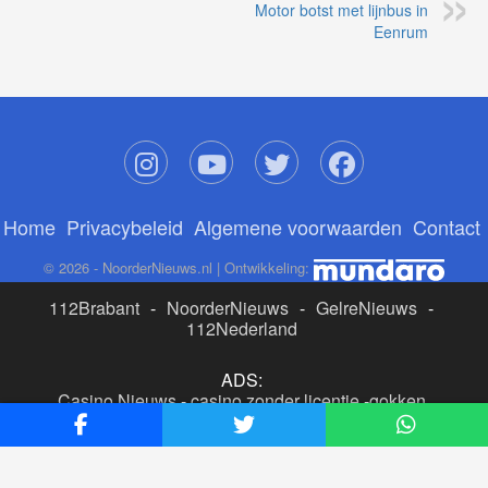
Motor botst met lijnbus in
Eenrum
Home
Privacybeleid
Algemene voorwaarden
Contact
© 2026 - NoorderNieuws.nl | Ontwikkeling:
112Brabant
-
NoorderNieuws
-
GelreNieuws
-
112Nederland
ADS:
Casino Nieuws
-
casino zonder licentie
-
gokken
buitenlandse site
-
beste online casino nederland