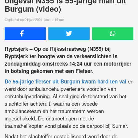
ongeval N355 is 55-jarige man uit
Burgum (video)
Geplaatst op 21 juni 2021, om 11:15 uur
Ryptsjerk – Op de Rijksstraatweg (N355) bij
Ryptsjerk ter hoogte van de verkeerslichten is
zondagmiddag omstreeks 14:24 uur een motorrijder
in botsing gekomen met een Fietser.
en
De 55-jarige fietser uit Burgum kwam hard ten val
werd door ambulancehulpverleners voorzien van
eerstehulpverlening. Al snel ging de toestand van het
slachtoffer achteruit, waarna een tweede
ambulanceteam en het traumateam werden
ingeschakeld. De ontmoetingen met de
traumahelikopter vond plaats op de carpool bij Sumar.
Nadat het slachtoffer gestabiliseerd werd door de