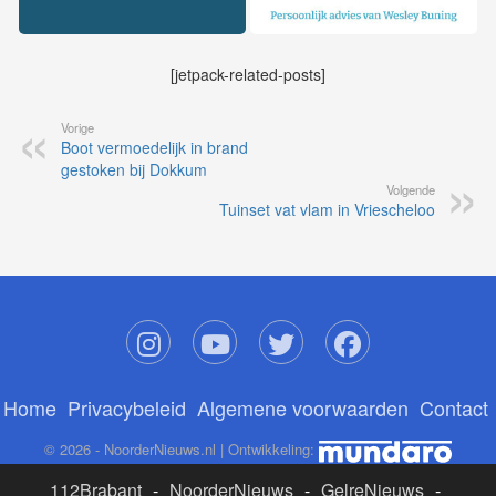
[jetpack-related-posts]
Vorige
Boot vermoedelijk in brand
gestoken bij Dokkum
Volgende
Tuinset vat vlam in Vriescheloo
Home
Privacybeleid
Algemene voorwaarden
Contact
© 2026 - NoorderNieuws.nl | Ontwikkeling:
112Brabant
-
NoorderNieuws
-
GelreNieuws
-