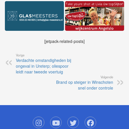
[jetpack-related-posts]
Vorige
Verdachte omstandigheden bij
ongeval in Ureterp; oliespoor
leidt naar tweede voertuig
Volgende
Brand op steiger in Winschoten
snel onder controle