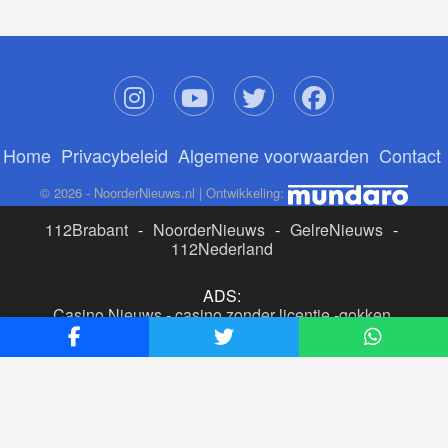
Home
Privacybeleid
Algemene voorwaarden
Contact
© 2026 - NoorderNieuws.nl | Ontwikkeling:
112Brabant
-
NoorderNieuws
-
GelreNieuws
-
112Nederland
ADS:
Casino Nieuws
-
casino zonder licentie
-
gokken
buitenlandse site
-
beste online casino nederland