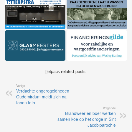
[jetpack-related-posts]
Vorige
Verdachte ongeregeldheden
Oudemirdum meldt zich na
tonen foto
Volgende
Brandweer en boer werken
samen koe op het droge in Sint
Jacobiparochie