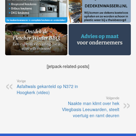
[jetpack-related-posts]
Vorige
Asfaltwals gekanteld op N372 in
Hoogkerk (video)
Volgende
Naakte man klimt over hek
Vliegbasis Leeuwarden, steelt
voertuig en ramt deuren