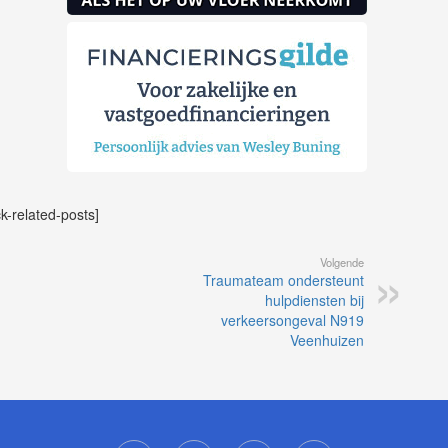
ck-related-posts]
Volgende
Traumateam ondersteunt
hulpdiensten bij
verkeersongeval N919
Veenhuizen