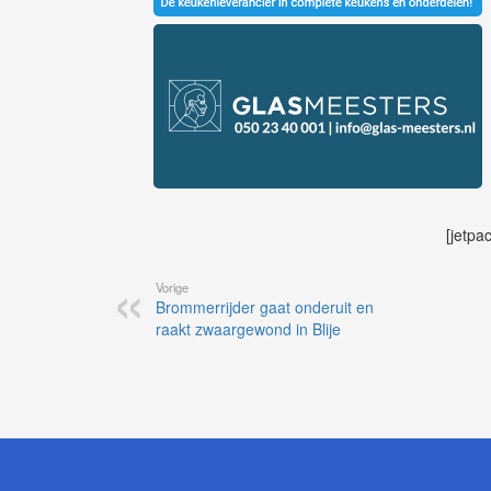
[jetpa
Vorige
Brommerrijder gaat onderuit en
raakt zwaargewond in Blije