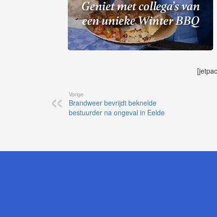
[jetpa
Vorige
Brandweer bevrijdt beknelde
bestuurder na ongeval in Eelde