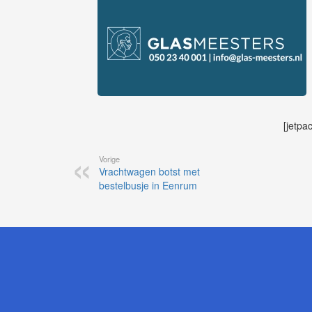
[jetpa
Vorige
Vrachtwagen botst met
bestelbusje in Eenrum