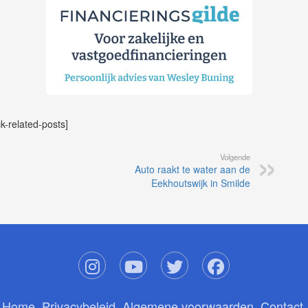
ck-related-posts]
Volgende
Auto raakt te water aan de
Eekhoutswijk in Smilde
Home
Privacybeleid
Algemene voorwaarden
Contact