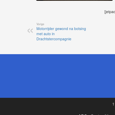
[jetpa
Vorige
Motorrijder gewond na botsing
met auto in
Drachtstercompagnie
1