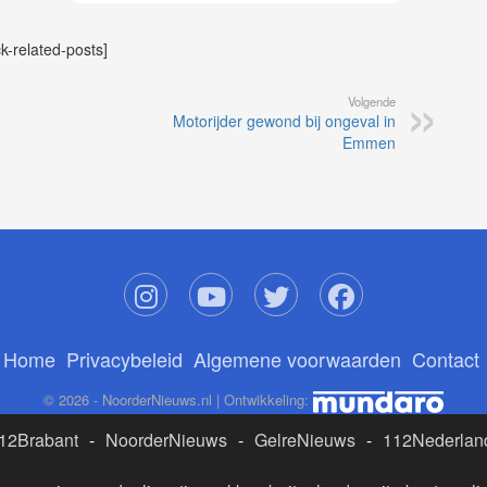
ck-related-posts]
Volgende
Motorijder gewond bij ongeval in
Emmen
Home
Privacybeleid
Algemene voorwaarden
Contact
© 2026 - NoorderNieuws.nl | Ontwikkeling:
12Brabant
-
NoorderNieuws
-
GelreNieuws
-
112Nederlan