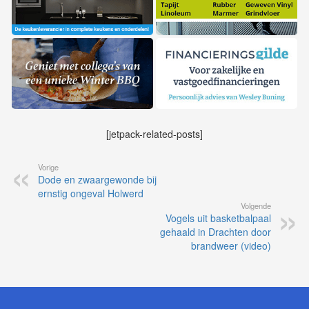
[jetpack-related-posts]
Vorige
Dode en zwaargewonde bij
ernstig ongeval Holwerd
Volgende
Vogels uit basketbalpaal
gehaald in Drachten door
brandweer (video)