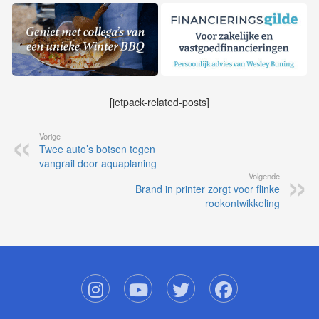
[jetpack-related-posts]
Vorige
Twee auto’s botsen tegen
vangrail door aquaplaning
Volgende
Brand in printer zorgt voor flinke
rookontwikkeling