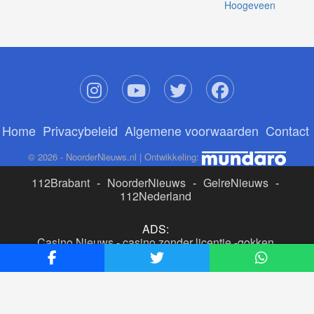
Hoogeveen
Home
Privacybeleid
Algemene voorwaarden
Contact
© 2026 - NoorderNieuws.nl | Ontwikkeling:
112Brabant
-
NoorderNieuws
-
GelreNieuws
-
112Nederland
ADS:
Casino Nieuws
-
casino zonder licentie
-
gokken
buitenlandse site
-
beste online casino nederland