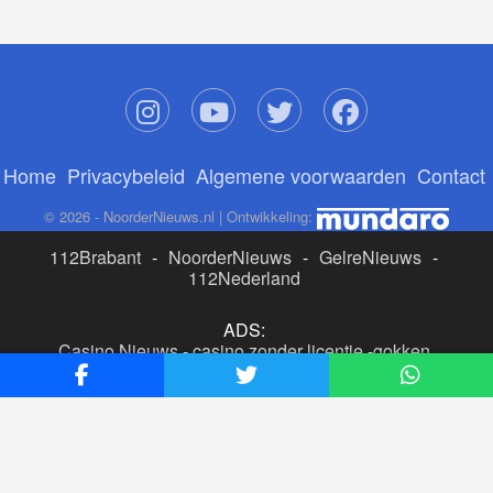
Home
Privacybeleid
Algemene voorwaarden
Contact
© 2026 - NoorderNieuws.nl | Ontwikkeling:
112Brabant
-
NoorderNieuws
-
GelreNieuws
-
112Nederland
ADS:
Casino Nieuws
-
casino zonder licentie
-
gokken
buitenlandse site
-
beste online casino nederland