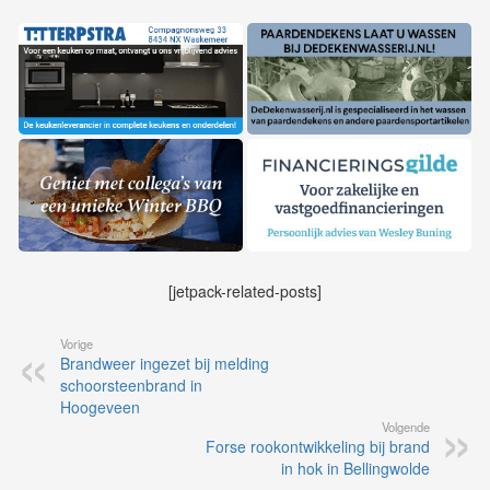
[jetpack-related-posts]
Vorige
Brandweer ingezet bij melding
schoorsteenbrand in
Hoogeveen
Volgende
Forse rookontwikkeling bij brand
in hok in Bellingwolde