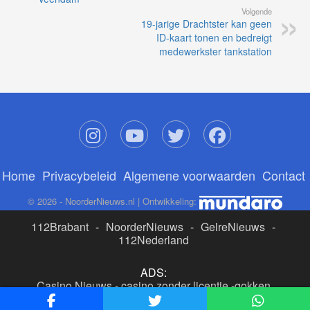
Volgende
19-jarige Drachtster kan geen
ID-kaart tonen en bedreigt
medewerkster tankstation
Home
Privacybeleid
Algemene voorwaarden
Contact
© 2026 - NoorderNieuws.nl | Ontwikkeling:
112Brabant
-
NoorderNieuws
-
GelreNieuws
-
112Nederland
ADS:
Casino Nieuws
-
casino zonder licentie
-
gokken
buitenlandse site
-
beste online casino nederland