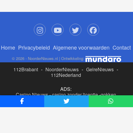
Home
Privacybeleid
Algemene voorwaarden
Contact
© 2026 - NoorderNieuws.nl | Ontwikkeling:
112Brabant
-
NoorderNieuws
-
GelreNieuws
-
112Nederland
ADS:
Casino Nieuws
-
casino zonder licentie
-
gokken
buitenlandse site
-
beste online casino nederland