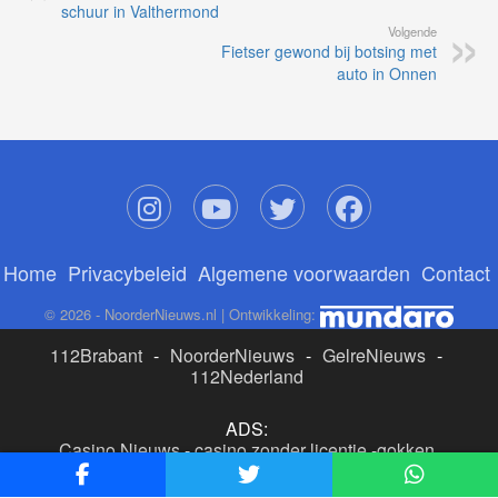
schuur in Valthermond
Volgende
Fietser gewond bij botsing met
auto in Onnen
Home
Privacybeleid
Algemene voorwaarden
Contact
© 2026 - NoorderNieuws.nl | Ontwikkeling:
112Brabant
-
NoorderNieuws
-
GelreNieuws
-
112Nederland
ADS:
Casino Nieuws
-
casino zonder licentie
-
gokken
buitenlandse site
-
beste online casino nederland