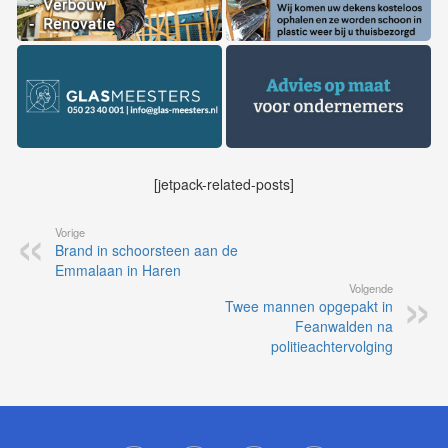
[jetpack-related-posts]
Vorige
Brand in schoorsteen aan de
Emmalaan in Haren
Volgende
Twee mannen opgepakt in
Feanwalden na
politieachtervolging