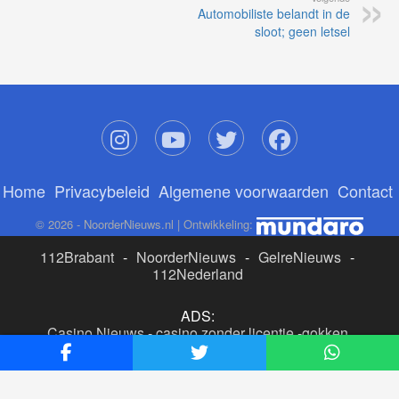
Automobiliste belandt in de
sloot; geen letsel
Home
Privacybeleid
Algemene voorwaarden
Contact
© 2026 - NoorderNieuws.nl | Ontwikkeling:
112Brabant
-
NoorderNieuws
-
GelreNieuws
-
112Nederland
ADS:
Casino Nieuws
-
casino zonder licentie
-
gokken
buitenlandse site
-
beste online casino nederland