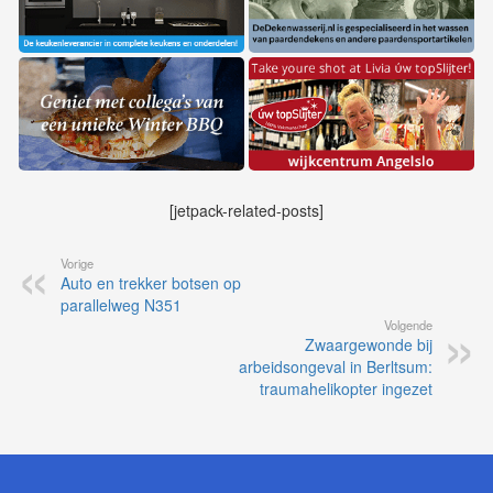
[jetpack-related-posts]
Vorige
Auto en trekker botsen op
parallelweg N351
Volgende
Zwaargewonde bij
arbeidsongeval in Berltsum:
traumahelikopter ingezet