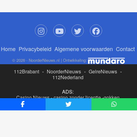
Home
Privacybeleid
Algemene voorwaarden
Contact
© 2026 - NoorderNieuws.nl | Ontwikkeling:
112Brabant
-
NoorderNieuws
-
GelreNieuws
-
112Nederland
ADS:
Casino Nieuws
-
casino zonder licentie
-
gokken
buitenlandse site
-
beste online casino nederland