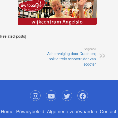
ck-related-posts]
Volgende
Achtervolging door Drachten;
politie trekt scooterrijder van
scooter
Home
Privacybeleid
Algemene voorwaarden
Contact