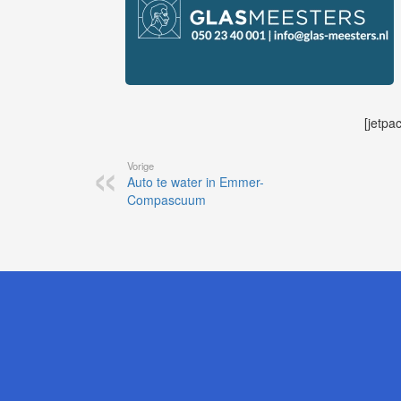
[jetpa
Vorige
Auto te water in Emmer-
Compascuum