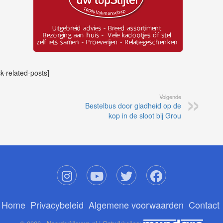
ck-related-posts]
Volgende
Bestelbus door gladheid op de
kop in de sloot bij Grou
Home
Privacybeleid
Algemene voorwaarden
Contact