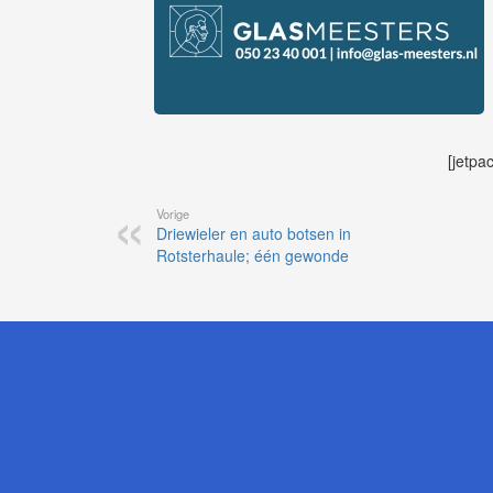
[jetpa
Vorige
Driewieler en auto botsen in
Rotsterhaule; één gewonde