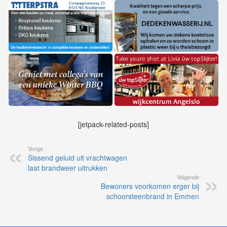
[jetpack-related-posts]
Vorige
Sissend geluid uit vrachtwagen
laat brandweer uitrukken
Volgende
Bewoners voorkomen erger bij
schoorsteenbrand in Emmen