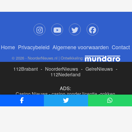
Home
Privacybeleid
Algemene voorwaarden
Contact
© 2026 - NoorderNieuws.nl | Ontwikkeling:
112Brabant
-
NoorderNieuws
-
GelreNieuws
-
112Nederland
ADS:
Casino Nieuws
-
casino zonder licentie
-
gokken
buitenlandse site
-
beste online casino nederland