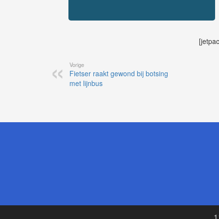
[jetpa
Vorige
Fietser raakt gewond bij botsing
met lijnbus
1