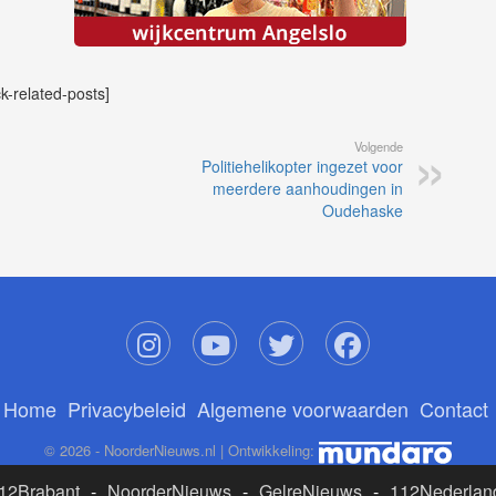
ck-related-posts]
Volgende
Politiehelikopter ingezet voor
meerdere aanhoudingen in
Oudehaske
Home
Privacybeleid
Algemene voorwaarden
Contact
© 2026 - NoorderNieuws.nl | Ontwikkeling:
12Brabant
-
NoorderNieuws
-
GelreNieuws
-
112Nederlan