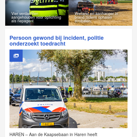
Vier verdachten
Weiland en aanhanger in
aangehouden voor oplichting
brand tijdens ophalen
als nepagent
strobalen
Persoon gewond bij incident, politie
onderzoekt toedracht
HAREN – Aan de Kaapsebaan in Haren heeft