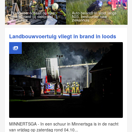
Brandweer schaalt op naar
Auto belandt in sloot langs
middelbrand bij dakbrand
N33, bestuurder naar
restaurant
ziekenhuis
Landbouwvoertuig vliegt in brand in loods
MINNERTSGA - In een schuur in Minnertsga is in de nacht
van vrijdag op zaterdag rond 04.10...