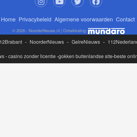
Home
Privacybeleid
Algemene voorwaarden
Contact
© 2026 - NoorderNieuws.nl | Ontwikkeling:
12Brabant
-
NoorderNieuws
-
GelreNieuws
-
112Nederlan
ws
-
casino zonder licentie
-
gokken buitenlandse site
-
beste onli