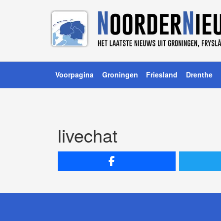
Voorpagina
Groningen
Friesland
Drenthe
livechat