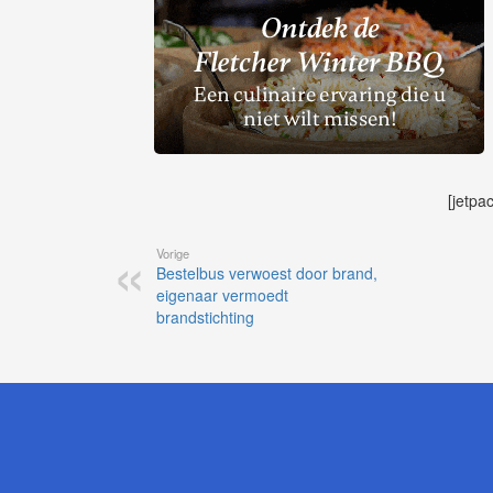
[jetpa
Vorige
Bestelbus verwoest door brand,
eigenaar vermoedt
brandstichting