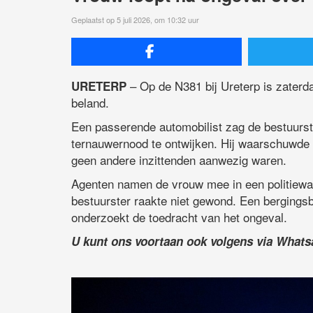
Geplaatst op 5 juli 2026, om 10:32 uur
– Op de N381 bij Ureterp is zaterd
URETERP
beland.
Een passerende automobilist zag de bestuurste
ternauwernood te ontwijken. Hij waarschuwde d
geen andere inzittenden aanwezig waren.
Agenten namen de vrouw mee in een politiewag
bestuurster raakte niet gewond. Een bergingsbed
onderzoekt de toedracht van het ongeval.
U kunt ons voortaan ook volgens via What