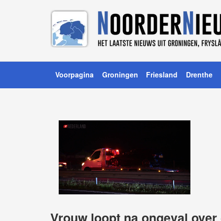
Voorpagina
Groningen
Friesland
Drenthe
Vrouw loopt na ongeval over