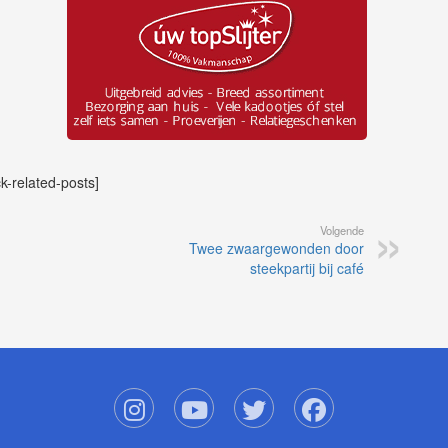
ck-related-posts]
Volgende
Twee zwaargewonden door
steekpartij bij café