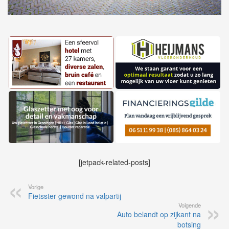
[jetpack-related-posts]
Vorige
Fietsster gewond na valpartij
Volgende
Auto belandt op zijkant na
botsing