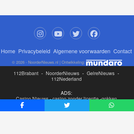
Home
Privacybeleid
Algemene voorwaarden
Contact
© 2026 - NoorderNieuws.nl | Ontwikkeling:
112Brabant
-
NoorderNieuws
-
GelreNieuws
-
112Nederland
ADS:
Casino Nieuws
-
casino zonder licentie
-
gokken
buitenlandse site
-
beste online casino nederland