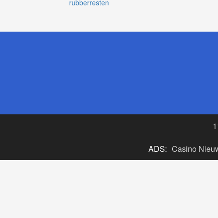
rubberresten
1
ADS:
Casino Nieu