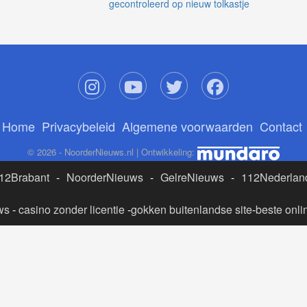
gecontroleerd op nieuw tolkastje
Home
Privacybeleid
Algemene voorwaarden
Contact
© 2026 - NoorderNieuws.nl | Ontwikkeling:
12Brabant
-
NoorderNieuws
-
GelreNieuws
-
112Nederlan
ws
-
casino zonder licentie
-
gokken buitenlandse site
-
beste onli