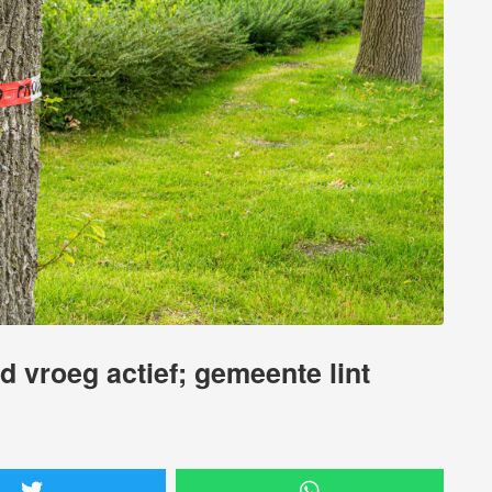
 vroeg actief; gemeente lint