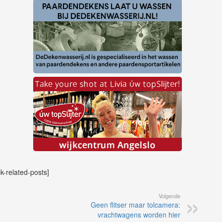
ck-related-posts]
Volgende
Geen flitser maar tolcamera:
vrachtwagens worden hier