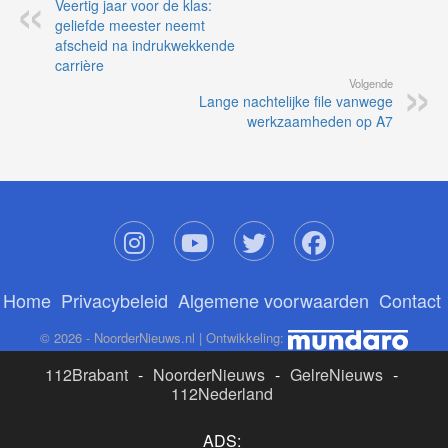
Veertig jaar voor de klas:
geliefde meester neemt
afscheid na indrukwekkende
carrière
Volgende
Lange nachtelijke file vanwege
werkzaamheden op A7
Home
Privacybeleid
Algemene voorwaarden
Contact
© 2026 - NoorderNieuws.nl | Ontwikkeling:
112Brabant
-
NoorderNieuws
-
GelreNieuws
-
112Nederland
ADS: