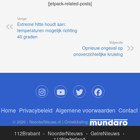
[jetpack-related-posts]
Vorige
Extreme hitte houdt aan:
temperaturen mogelijk richting
40 graden
Volgende
Opnieuw ongeval op
onoverzichtelijke kruising
Home
Privacybeleid
Algemene voorwaarden
Contact
© 2026 - NoorderNieuws.nl | Ontwikkeling:
112Brabant
-
NoorderNieuws
-
GelreNieuws
-
112Nederland