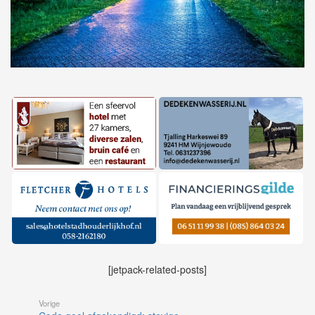
[jetpack-related-posts]
Vorige
Code geel afgekondigd: stevige
onweersbuien met hagel op
komst
Volgende
Traumahelikopter ingezet, kind
met spoed naar ziekenhuis