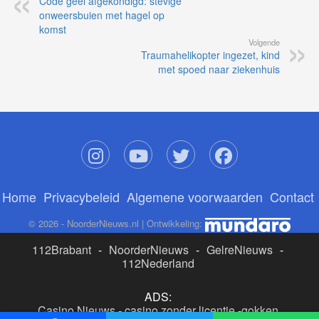
Home
Privacybeleid
Algemene voorwaarden
Contact
© 2026 - NoorderNieuws.nl | Ontwikkeling:
112Brabant
-
NoorderNieuws
-
GelreNieuws
-
112Nederland
ADS:
Casino Nieuws
-
casino zonder licentie
-
gokken
buitenlandse site
-
beste online casino nederland