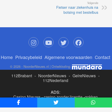
Volgende
Fietser naar ziekenhuis na
botsing met bestelbus
Home
Privacybeleid
Algemene voorwaarden
Contact
© 2026 - NoorderNieuws.nl | Ontwikkeling:
112Brabant
-
NoorderNieuws
-
GelreNieuws
-
112Nederland
ADS:
Casino Nieuws
-
casino zonder licentie
-
gokken
buitenlandse site
-
beste online casino nederland