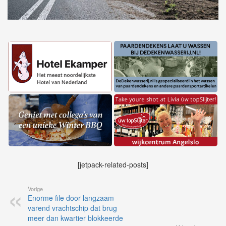
[jetpack-related-posts]
Vorige
Enorme file door langzaam
varend vrachtschip dat brug
meer dan kwartier blokkeerde