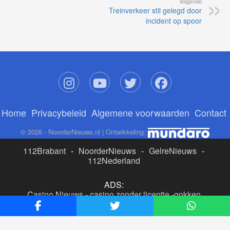
Volgende
Treinverkeer stil gelegd door
incident op spoor
Home
Privacybeleid
Algemene voorwaarden
Contact
© 2026 - NoorderNieuws.nl | Ontwikkeling:
112Brabant
-
NoorderNieuws
-
GelreNieuws
-
112Nederland
ADS:
Casino Nieuws
-
casino zonder licentie
-
gokken
buitenlandse site
-
beste online casino nederland