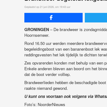
Geplaatst op 21 juni 2026, om 19:43 uur
– De brandweer is zondagmiddag 
GRONINGEN
Hoornsemeer.
Rond 16.50 uur werden meerdere brandweervo
begeleidingsboot van een bananenboot lek wa
reddingsvesten het lek tijdelijk te dichten terwi
Zes opvarenden konden met behulp van een pa
Enkele anderen bleven aan boord om het bin
dat de boot verder volliep.
Brandweerlieden hebben de beschadigde boot ui
raakte niemand gewond.
U kunt ons voortaan ook volgens via What
Foto’s: NoorderNieuws