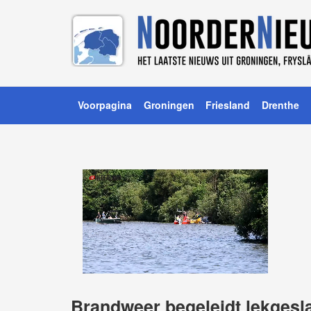
Voorpagina
Groningen
Friesland
Drenthe
Brandweer begeleidt lekgesl