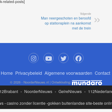
ck-related-posts]
Volgende
Man neergeschoten en beroofd
op stationsplein na aankomst
met de trein
Home
Privacybeleid
Algemene voorwaarden
Contact
© 2026 - NoorderNieuws.nl | Ontwikkeling:
12Brabant
-
NoorderNieuws
-
GelreNieuws
-
112Nederlan
ws
-
casino zonder licentie
-
gokken buitenlandse site
-
beste onli