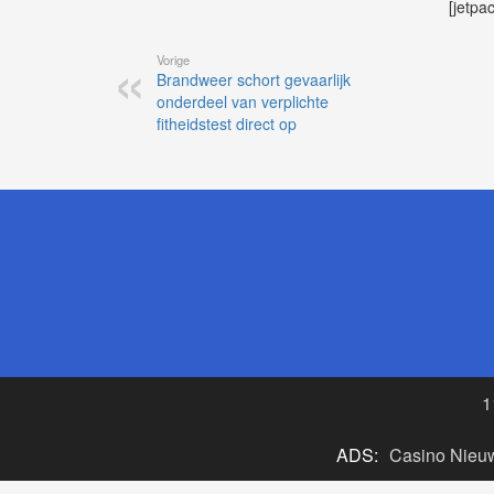
[jetpa
Vorige
Brandweer schort gevaarlijk
onderdeel van verplichte
fitheidstest direct op
1
ADS:
Casino Nieu