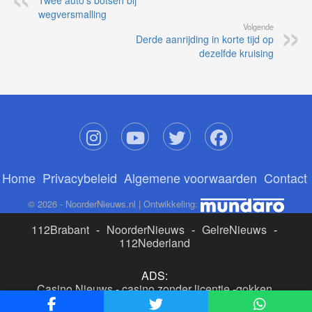
Twee auto’s botsen bij
wegversmalling
Volgende
Derde aanrijding in korte tijd op
dezelfde kruising
Home
Privacybeleid
Algemene voorwaarden
Contact
© 2026 - NoorderNieuws.nl | Ontwikkeling:
112Brabant
-
NoorderNieuws
-
GelreNieuws
-
112Nederland
ADS:
Casino Nieuws
-
casino zonder licentie
-
gokken
buitenlandse site
-
beste online casino nederland