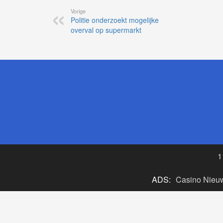
Vorige
Politie onderzoekt mogelijke
overval op supermarkt
1
ADS:
Casino Nieu