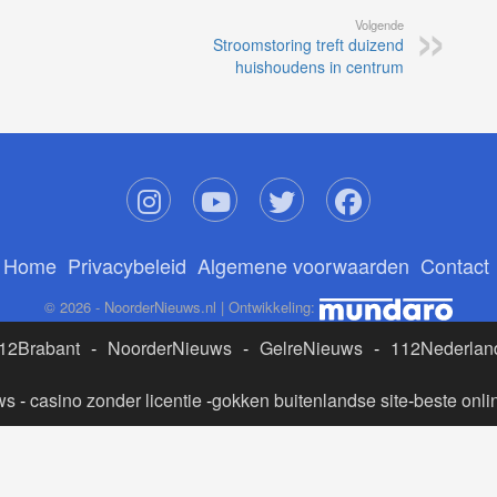
Volgende
Stroomstoring treft duizend
huishoudens in centrum
Home
Privacybeleid
Algemene voorwaarden
Contact
© 2026 - NoorderNieuws.nl | Ontwikkeling:
12Brabant
-
NoorderNieuws
-
GelreNieuws
-
112Nederlan
ws
-
casino zonder licentie
-
gokken buitenlandse site
-
beste onli