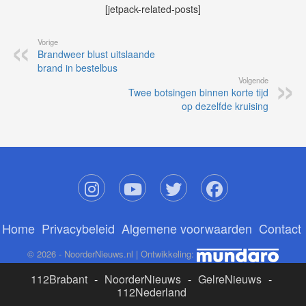
[jetpack-related-posts]
Vorige
Brandweer blust uitslaande
brand in bestelbus
Volgende
Twee botsingen binnen korte tijd
op dezelfde kruising
Home
Privacybeleid
Algemene voorwaarden
Contact
© 2026 - NoorderNieuws.nl | Ontwikkeling:
112Brabant
-
NoorderNieuws
-
GelreNieuws
-
112Nederland