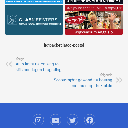
[jetpack-related-posts]
Vorige
Auto komt na botsing tot
stilstand tegen brugreling
Volgende
Scooterrijder gewond na botsing
met auto op druk plein