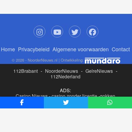
Home
Privacybeleid
Algemene voorwaarden
Contact
© 2026 - NoorderNieuws.nl | Ontwikkeling:
112Brabant
-
NoorderNieuws
-
GelreNieuws
-
112Nederland
ADS:
Casino Nieuws
-
casino zonder licentie
-
gokken
buitenlandse site
-
beste online casino nederland