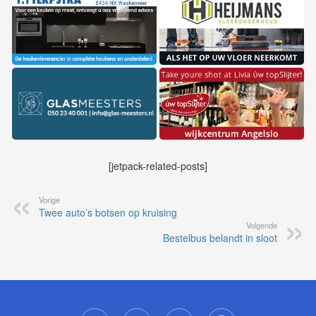
[jetpack-related-posts]
Vorige
Twee auto’s botsen op kruising
Volgende
Bestelbus belandt in sloot